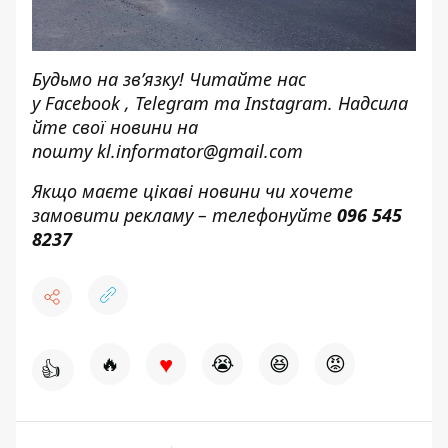
Будьмо на зв’язку! Читайте нас
у
Facebook
,
Telegram
та
Instagram.
Надсила
йте свої новини н
а
пошту
kl.informator@gmail.com
Якщо маєте цікаві новини чи хочете
замовити рекламу – телефонуйте
096 545
8237
♥
🔥
😭
😆
😡
👍