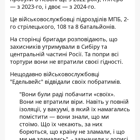
— з 2023-го, і двоє — з 2024-го.
Це військовослужбовці підрозділів МПБ, 2-
го стрілецького, 108 та 8 батальйонів.
На сторінці бригади розповідають, що
захисників утримували в Сибіру та
центральній частині Росії. Та попри всі
тортури вони не втратили своєї гідності.
Нещодавно військовослужбовці
"Едельвейс" відвідали своїх побратимів.
"Вони були раді побачити «своїх».
Вони не втратили віри. Навіть у повній
ізоляції, у вакуумі, в який їх намагались
помістити — вони знали, що ми
стоїмо. Що їх чекають, за них
борються, що країну не зламали, і що
ми не зламались", - зазначили у дописі.