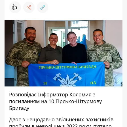
👍
Розповідає
Інформатор Коломия
з
посиланням на
10 Гірсько-Штурмову
Бригаду
Двоє з нещодавно звільнених захисників
пробули в неволі ще з 2022 року, п’ятеро