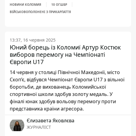
НОВИНИ КОЛОМИЯ
10 ОГШБР
ВІЙСЬКОВОПОЛОНЕНІ З ПРИКАРПАТТЯ
13:37, 16 червня 2025
Юний борець із Коломиї Артур Костюк
виборов перемогу на Чемпіонаті
Європи U17
14 червня у столиці Північної Македонії, місто
Скоп’є, відбувся Чемпіонат Європи U17 з вільної
боротьби, де вихованець Коломийської
спортивної школи здобув золоту медаль. У
фіналі юнак здобув вольову перемогу проти
представника країни агресора.
Єлизавета Яковлєва
ЖУРНАЛІСТ