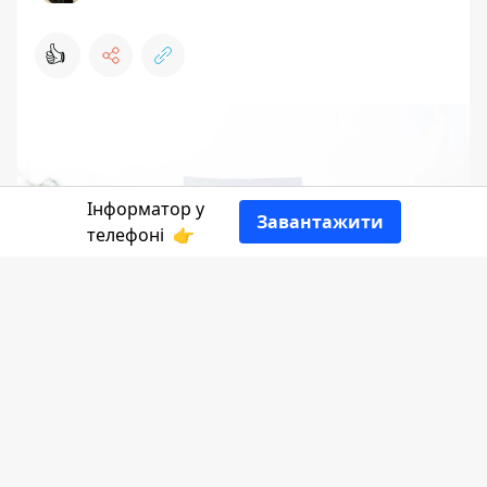
👍
Інформатор у
Завантажити
телефоні
👉
Українців попереджають про
ймовірність зростання тарифів на
інтернет, оскільки з 1 жовтня
телекомунікаційних провайдерів