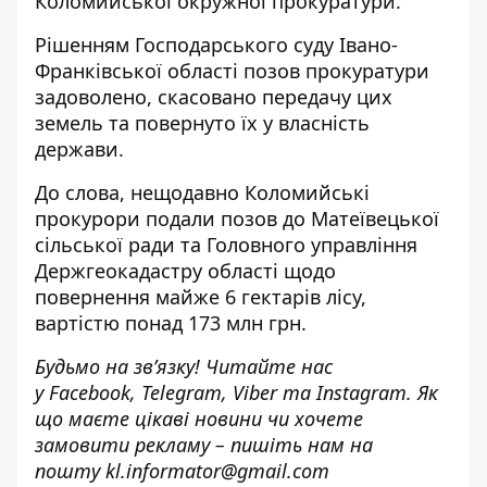
Коломийської окружної прокуратури.
Рішенням Господарського суду Івано-
Франківської області позов прокуратури
задоволено, скасовано передачу цих
земель та повернуто їх у власність
держави.
До слова, нещодавно Коломийські
прокурори
подали позов до Матеївецької
сільської ради
та Головного управління
Держгеокадастру області щодо
повернення майже 6 гектарів лісу,
вартістю понад 173 млн грн.
Будьмо на зв’язку! Читайте нас
у
Facebook
,
Telegram,
Viber
та
Instagram.
Як
що маєте цікаві новини чи хочете
замовити рекламу – пишіть нам на
пошту
kl.informator@gmail.com