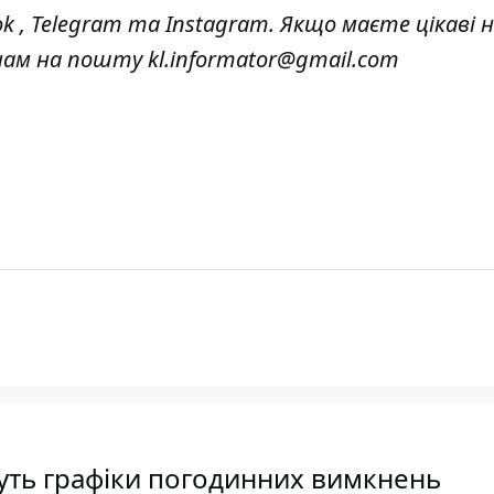
ok
,
Telegram
та
Instagram.
Якщо маєте цікаві 
 нам на пошту
kl.informator@gmail.com
муть графіки погодинних вимкнень