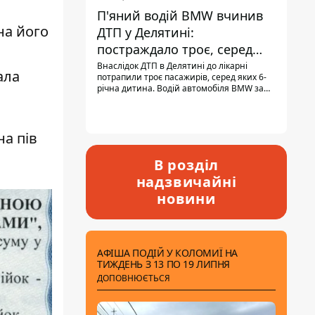
П'яний водій BMW вчинив
на його
ДТП у Делятині:
постраждало троє, серед
них - дитина
Внаслідок ДТП в Делятині до лікарні
ала
потрапили троє пасажирів, серед яких 6-
річна дитина. Водій автомобіля BMW за
кермом був п'яним, кількість алкоголю в
крові майже у 13,5 раза перевищувала
допустиму норму.
на пів
В розділ
надзвичайні
новини
АФІША ПОДІЙ У КОЛОМИЇ НА
ТИЖДЕНЬ З 13 ПО 19 ЛИПНЯ
ДОПОВНЮЄТЬСЯ