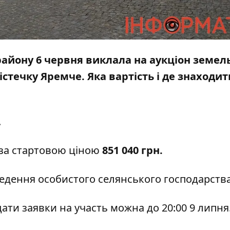
району 6 червня виклала на
аукціон
земел
істечку Яремче. Яка вартість і де знаходит
.
л за стартовою ціною
851 040 грн.
ведення особистого селянського господарства
ати заявки на участь можна до 20:00 9 липня