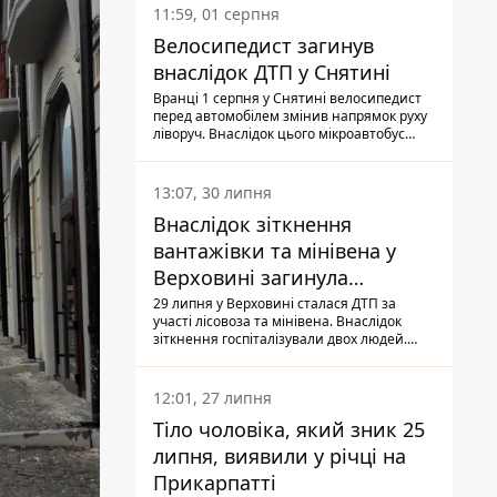
11:59, 01 серпня
Велосипедист загинув
внаслідок ДТП у Снятині
Вранці 1 серпня у Снятині велосипедист
перед автомобілем змінив напрямок руху
ліворуч. Внаслідок цього мікроавтобус
здійснив наїзд на керманича
двоколісного.
13:07, 30 липня
Внаслідок зіткнення
вантажівки та мінівена у
Верховині загинула
пасажирка, водійка - у
29 липня у Верховині сталася ДТП за
участі лісовоза та мінівена. Внаслідок
лікарні
зіткнення госпіталізували двох людей.
Попри зусилля медиків, 79-річна
пасажирка легковика померла у лікарні.
Також травми отримала водійка
12:01, 27 липня
автомобіля.
Тіло чоловіка, який зник 25
липня, виявили у річці на
Прикарпатті