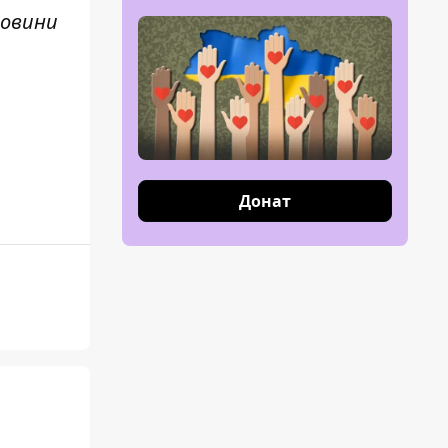
новини
Донат