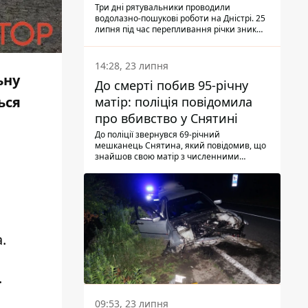
Три дні рятувальники проводили
водолазно-пошукові роботи на Дністрі. 25
липня під час перепливання річки зник
чоловік 2002 року народження. У
понеділок, 27 липня, надзвичайники
виявили тіло.
14:28, 23 липня
ьну
До смерті побив 95-річну
ься
матір: поліція повідомила
про вбивство у Снятині
До поліції звернувся 69-річний
мешканець Снятина, який повідомив, що
знайшов свою матір з численними
тілесними ушкодженнями. Та, як
з'ясували правоохоронці, ці травми жінці
наніс її син.
.
.
09:53, 23 липня