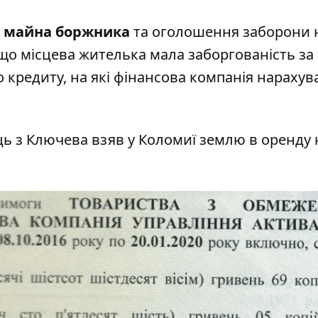
 майна боржника
та оголошення заборони 
 що місцева жителька мала заборгованість за
ло кредиту, на які фінансова компанія нарахув
ць з Ключева взяв у Коломиї землю в оренду 