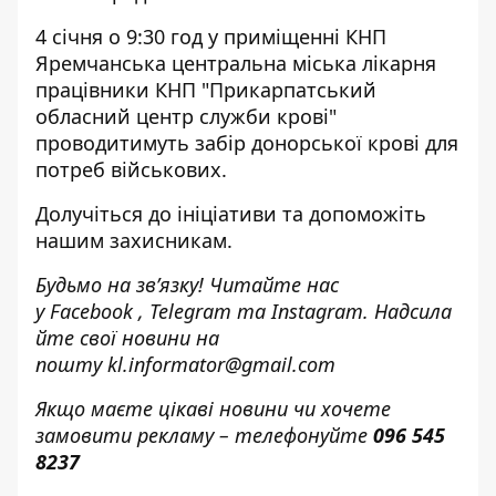
4 січня о 9:30 год у приміщенні КНП
Яремчанська центральна міська лікарня
працівники КНП "Прикарпатський
обласний центр служби крові"
проводитимуть забір донорської крові для
потреб військових.
Долучіться до ініціативи та допоможіть
нашим захисникам.
Будьмо на зв’язку! Читайте нас
у
Facebook
,
Telegram
та
Instagram.
Надсила
йте свої новини н
а
пошту
kl.informator@gmail.com
Якщо маєте цікаві новини чи хочете
замовити рекламу – телефонуйте
096 545
8237