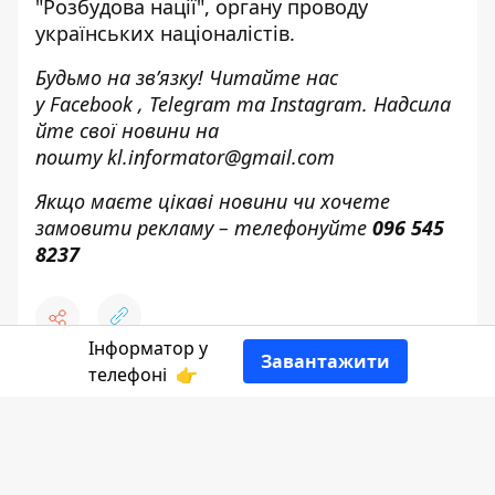
"Розбудова нації", органу проводу
українських націоналістів.
Будьмо на зв’язку! Читайте нас
у
Facebook
,
Telegram
та
Instagram.
Надсила
йте свої новини н
а
пошту
kl.informator@gmail.com
Якщо маєте цікаві новини чи хочете
замовити рекламу – телефонуйте
096 545
8237
Інформатор у
Завантажити
телефоні
👉
♥
🔥
😭
😆
😡
👍
ЯКИЙ СЬОГОДНІ ДЕНЬ