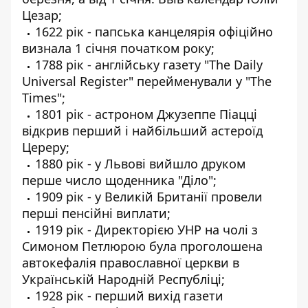
Цезар;
1622 рік - папська канцелярія офіційно
визнала 1 січня початком року;
1788 рік - англійську газету "The Daily
Universal Register" перейменували у "The
Times";
1801 рік - астроном Джузеппе Піацці
відкрив перший і найбільший астероїд
Цереру;
1880 рік - у Львові вийшло друком
перше число щоденника "Діло";
1909 рік - у Великій Британії провели
перші пенсійні виплати;
1919 рік - Директорією УНР на чолі з
Симоном Петлюрою була проголошена
автокефалія православної церкви в
Українській Народній Республіці;
1928 рік - перший вихід газети