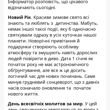
Інформатор
розповість, що цікавого
відзначають сьогодні.
Новий Рік
. Красиве зимове свято всі
знають та люблять з дитинства. Мабуть,
немає іншої такої події, яку б одночасно
святкували одразу в усіх куточках нашої
планети. Новорічні привітання й
подарунки створюють особливу
атмосферу та змушують навіть дорослих
людей повірити в диво. Дата 1 січня як
початок року не має астрономічного
обґрунтування, але все ж це досить
логічний час для нових починань. Саме
минув грудневий сонцеворот, що з давніх
часів означало оновлення та початок
нового життя.
День всесвітніх молитов за мир
. У цей
день священники звертаються до вірян з