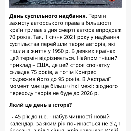
День суспільного надбання
. Термін
захисту авторського права в більшості
країн триває з дня смерті автора впродовж
70 років. Так, 1 січня 2021 року у надбання
суспільства перейшли твори авторів, які
пішли з життя у 1950 р. В деяких країнах
цей термін відрізняється. Найпомітніший
приклад – США, де цей строк спочатку
складав 75 років, а потім Конгрес
подовжив його до 95 років. В Австралії
момент має ще більш чіткі межі: жодного
переходу творів не буде до 2026 р.
Який це день в історії?
45 рік до н.е. - набув чинності новий
календар, за яким рік починається не від 1
березня, а від 1 січня. Ввів календар Юлій