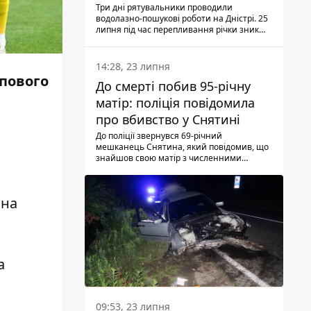
Три дні рятувальники проводили
водолазно-пошукові роботи на Дністрі. 25
липня під час перепливання річки зник
чоловік 2002 року народження. У
понеділок, 27 липня, надзвичайники
виявили тіло.
14:28, 23 липня
упового
До смерті побив 95-річну
матір: поліція повідомила
про вбивство у Снятині
До поліції звернувся 69-річний
мешканець Снятина, який повідомив, що
знайшов свою матір з численними
тілесними ушкодженнями. Та, як
з'ясували правоохоронці, ці травми жінці
наніс її син.
 на
а
09:53, 23 липня