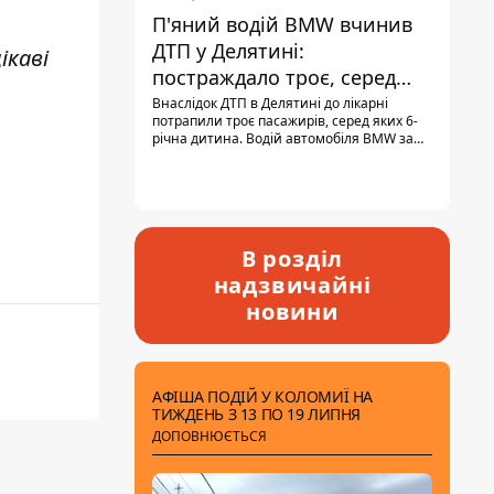
П'яний водій BMW вчинив
ДТП у Делятині:
ікаві
постраждало троє, серед
них - дитина
Внаслідок ДТП в Делятині до лікарні
потрапили троє пасажирів, серед яких 6-
річна дитина. Водій автомобіля BMW за
кермом був п'яним, кількість алкоголю в
крові майже у 13,5 раза перевищувала
допустиму норму.
В розділ
надзвичайні
новини
АФІША ПОДІЙ У КОЛОМИЇ НА
ТИЖДЕНЬ З 13 ПО 19 ЛИПНЯ
ДОПОВНЮЄТЬСЯ