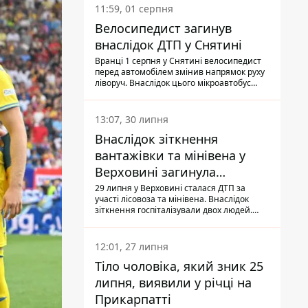
11:59, 01 серпня
Велосипедист загинув
внаслідок ДТП у Снятині
Вранці 1 серпня у Снятині велосипедист
перед автомобілем змінив напрямок руху
ліворуч. Внаслідок цього мікроавтобус
здійснив наїзд на керманича
двоколісного.
13:07, 30 липня
Внаслідок зіткнення
вантажівки та мінівена у
Верховині загинула
пасажирка, водійка - у
29 липня у Верховині сталася ДТП за
участі лісовоза та мінівена. Внаслідок
лікарні
зіткнення госпіталізували двох людей.
Попри зусилля медиків, 79-річна
пасажирка легковика померла у лікарні.
Також травми отримала водійка
12:01, 27 липня
автомобіля.
Тіло чоловіка, який зник 25
липня, виявили у річці на
Прикарпатті