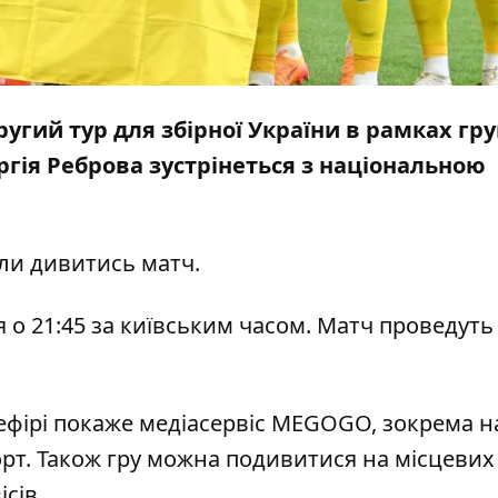
другий тур для збірної України в рамках гр
ергія Реброва зустрінеться з національною
оли дивитись матч.
 о 21:45 за київським часом. Матч проведуть
ефірі покаже медіасервіс MEGOGO, зокрема н
порт. Також гру можна подивитися на місцевих
сів.