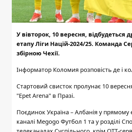
У вівторок, 10 вересня, відбудеться 
етапу Ліги Націй-2024/25. Команда С
збірною Чехії.
Інформатор Коломия
розповість де і к
Стартовий свисток пролунає 10 вересня
"Еpet Arena" в Празі.
Поєдинок Україна – Албанія у прямому 
каналі Megogo Футбол 1 та у розділі С
телеканалах Суспільного, крім OTT-серві