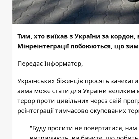
Тим, хто виїхав з України за кордон,
Мінреінтеграції побоюються, що зи
Передає
Інформатор
,
Українських біженців просять зачекат
зима може стати для України великим 
терор проти цивільних через свій прог
реінтеграції тимчасово окупованих тер
"Буду просити не повертатися, нам
витримають, ви бачите, що робить р