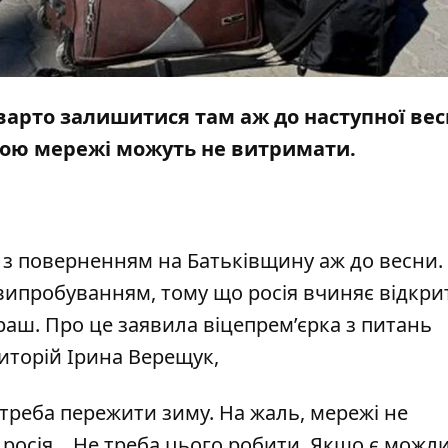
 варто залишитися там аж до наступної вес
мою мережі можуть не витримати.
и з поверненням на Батьківщину аж до весни.
випробуванням, тому що росія вчиняє відкри
раш. Про це заявила віцепрем’єрка з питань
иторій Ірина Верещук,
 треба пережити зиму. На жаль, мережі не
осія... Не треба цього робити. Якщо є можли