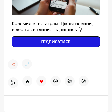
Коломия в Інстаграм. Цікаві новини,
відео та світлини. Підпишись 👇
ПІДПИСАТИСЯ
♥
🔥
😭
😆
😡
👍