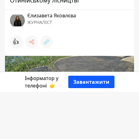
Отинійському лісництві
Єлизавета Яковлєва
ЖУРНАЛІСТ
👍
Інформатор у
Завантажити
телефоні
👉
Вчора, 7 вересня, рятувальникам