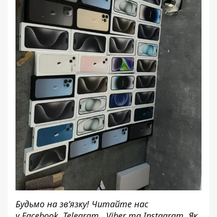
Будьмо на зв’язку! Читайте нас
у
Facebook
,
Telegram,
Viber
та
Instagram.
Як