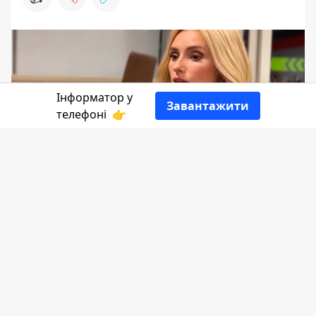
Інформатор у
Завантажити
телефоні
👉
Ірина Федишин була у національному
журі від України на Євробаченні-2022.
Спершу громадськість обурилась через
її нульові бали Польщі, яка від початку
повномасштабної війни допомагає
Україні. А сьогодні, 18 травня,