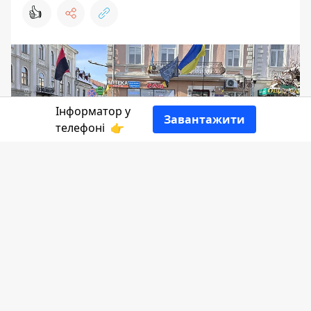
👍
Інформатор у
Завантажити
телефоні
👉
Сьогодні, 23 листопада в Коломиї
відбулась акція, яку організовують сім'ї
військовослужбовців на підтримку
бійців, які все ще залишаються у
ворожому полоні.