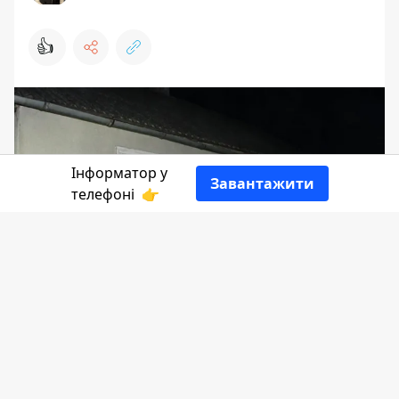
👍
Інформатор у
Завантажити
телефоні
👉
На Львівщині затримали двох чоловіків
з Прикарпаття, які жорстоко побили
знайомого, від чого він помер.