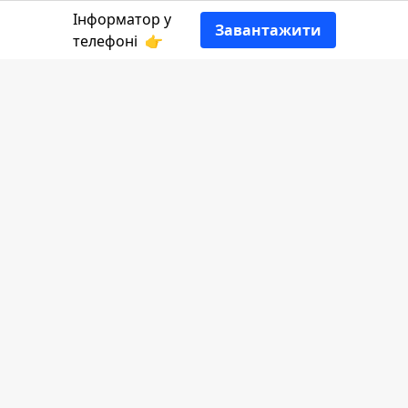
Інформатор у
Завантажити
телефоні
👉
Сьогодні, 22 квітня, рятувальники
допомогли втомленому харків'янину
спуститися з гір. Чоловік був в районі
гори Кукул поблизу селища Ворохта.
Повідомляє
Інформатор,
посилаючись на
ГУ ДСНС України в Івано-Франківської
області.
Під час мандрівки 52-річний турист
сильно втомився, а також отримав
переохолодження, тому вирішив