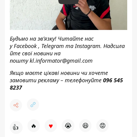
Play
Будьмо на зв’язку! Читайте нас
у
Facebook
,
Telegram
та
Instagram.
Надсила
йте свої новини н
а
пошту
kl.informator@gmail.com
Якщо маєте цікаві новини чи хочете
замовити рекламу – телефонуйте
096 545
8237
♥
🔥
😭
😆
😡
👍