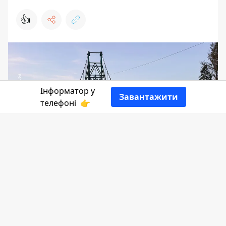
👍
Інформатор у
Завантажити
телефоні
👉
Стрітенський міст урочисто відкрили в
лютому 2021 року, тоді його вартість
становила 8 млн 580 тис грн. Однак,
вже зараз стан моста бажає бути
кращим.