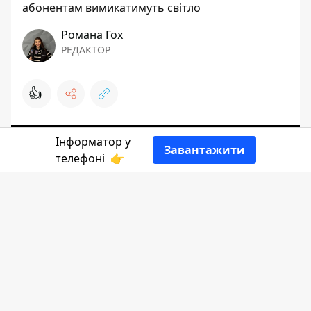
абонентам вимикатимуть світло
Романа Гох
РЕДАКТОР
👍
Інформатор у
Завантажити
телефоні
👉
Інформатор Коломия
ділиться переліком