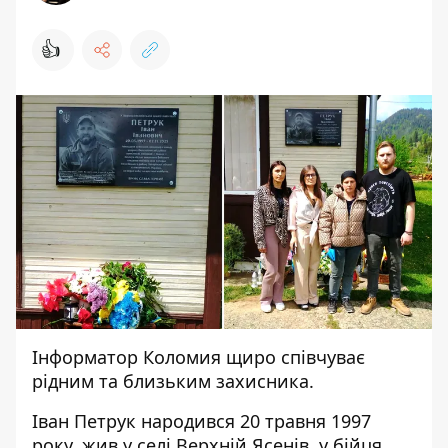
👍
Інформатор Коломия
щиро співчуває
рідним та близьким захисника.
Іван Петрук народився 20 травня 1997
року, жив у селі Верхній Ясенів, у бійця