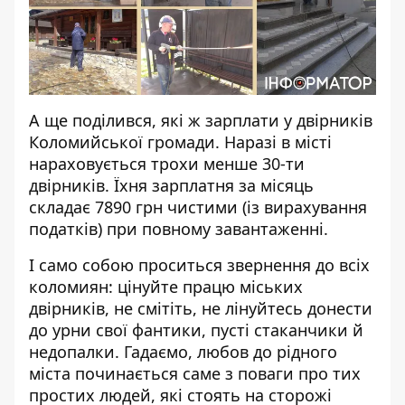
А ще поділився, які ж зарплати у двірників
Коломийської громади. Наразі в місті
нараховується трохи менше 30-ти
двірників. Їхня зарплатня за місяць
складає 7890 грн чистими (із вирахування
податків) при повному завантаженні.
І само собою проситься звернення до всіх
коломиян: цінуйте працю міських
двірників, не смітіть, не лінуйтесь донести
до урни свої фантики, пусті стаканчики й
недопалки. Гадаємо, любов до рідного
міста починається саме з поваги про тих
простих людей, які стоять на сторожі