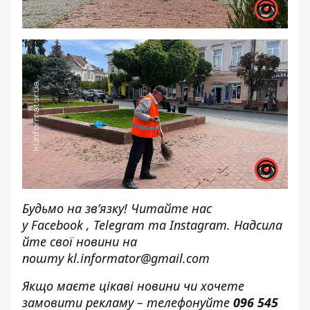
Будьмо на зв’язку! Читайте нас
у
Facebook
,
Telegram
та
Instagram.
Надсила
йте свої новини н
а
пошту
kl.informator@gmail.com
Якщо маєте цікаві новини чи хочете
замовити рекламу – телефонуйте
096 545