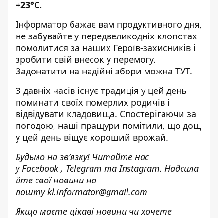
+23°С.
Інформатор
бажає вам продуктивного дня,
не забувайте у передвеликодніх клопотах
помолитися за наших Героїв-захисників і
зробити свій внесок у перемогу.
Задонатити на надійні збори можна
ТУТ.
З давніх часів існує традиція у цей день
поминати своїх померлих родичів і
відвідувати кладовища. Спостерігаючи за
погодою, наші пращури помітили, що дощ
у цей день віщує хороший врожай.
Будьмо на зв’язку! Читайте нас
у
Facebook
,
Telegram
та
Instagram.
Надсила
йте свої новини н
а
пошту
kl.informator@gmail.com
Якщо маєте цікаві новини чи хочете