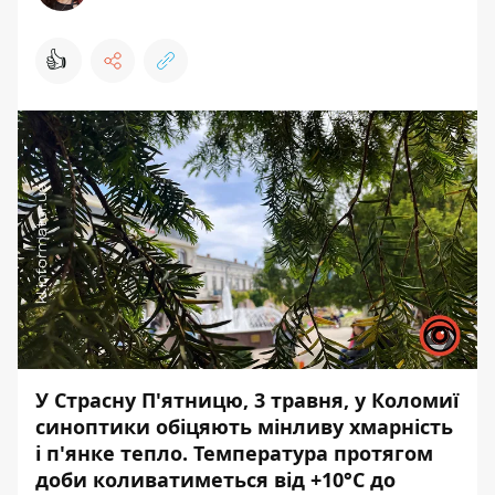
👍
У Страсну П'ятницю, 3 травня, у Коломиї
синоптики обіцяють мінливу хмарність
і п'янке тепло. Температура протягом
доби коливатиметься від +10°С до