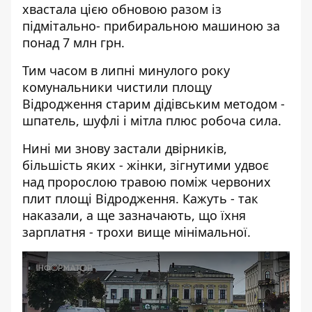
хвастала цією обновою разом із
підмітально- прибиральною машиною
за
понад 7 млн грн.
Тим часом в липні минулого року
комунальники
чистили площу
Відродження старим дідівським методом -
шпатель, шуфлі і мітла плюс робоча сила.
Нині ми знову застали двірників,
більшість яких - жінки, зігнутими удвоє
над пророслою травою поміж червоних
плит площі Відродження. Кажуть - так
наказали, а ще зазначають, що їхня
зарплатня - трохи вище мінімальної.