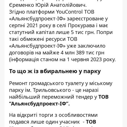
Єременко Юрій Анатолійович.
Згідно
платформи
YouСontrol ТОВ
«Альянсбудпроект-ІФ» зареєстроване у
серпні 2021 року в селі Прокурава і має
статутний капітал лише 5 тис грн. Попри
такі обмежені ресурси ТОВ
«Альянсбудпроект-ІФ» уже заключило
договорів на майже
4 млн 389 тис грн
(інформація станом на 1 червня 2023 року.
То що ж із вбиральнею у парку
Ремонт громадського туалету у міському
парку ім. Трильовського - це наразі
найбільший переможний
тендер
у
ТОВ
“Альянсбудпроект-ІФ”.
На відкриті торги з особливостями
подався лише один учасник -
ТОВ