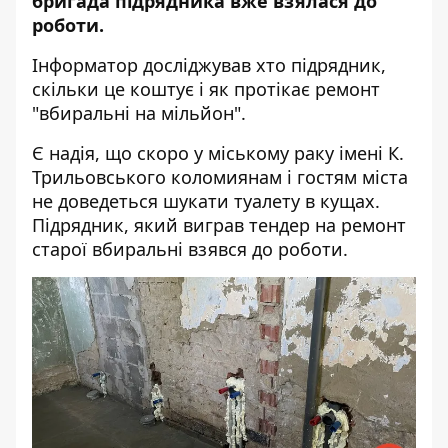
бригада підрядника вже взялася до
роботи.
Інформатор
досліджував хто підрядник,
скільки це коштує і як протікає ремонт
"вбиральні на мільйон".
Є надія, що скоро у міському раку імені К.
Трильовського коломиянам і гостям міста
не доведеться шукати туалету в кущах.
Підрядник, який виграв тендер на ремонт
старої вбиральні взявся до роботи.