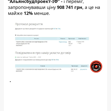
“Альянсбудпроект-ІФ” -
і переміг,
запропонувавши ціну
908 741 грн,
а це на
майже
12%
менше.