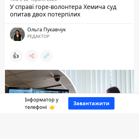
У справі горе-волонтера Хемича суд
опитав двох потерпілих
Ольга Пукавчук
РЕДАКТОР
👍
Інформатор у
Завантажити
телефоні
👉