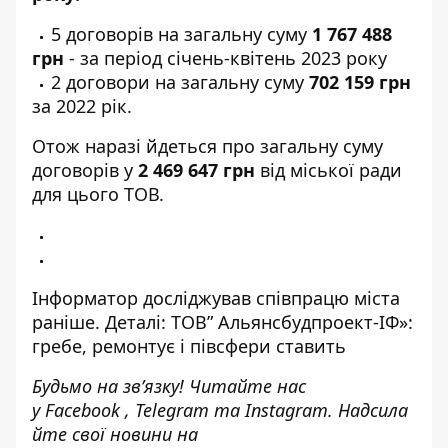
5 договорів на загальну суму
1 767 488
грн
- за період січень-квітень 2023 року
2 договори на загальну суму
702 159 грн
за 2022 рік.
Отож наразі йдеться про загальну суму
договорів у
2 469 647 грн
від міської ради
для цього ТОВ.
Інформатор досліджував співпрацю міста
раніше. Деталі:
ТОВ” Альянсбудпроект-ІФ»:
гребе, ремонтує і півсфери ставить
Будьмо на зв’язку! Читайте нас
у
Facebook
,
Telegram
та
Instagram.
Надсила
йте свої новини н
а