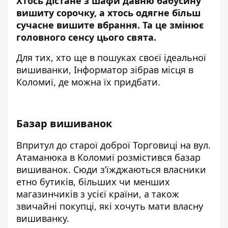
Хтось дістане з шафи давню бабусину
вишиту сорочку, а хтось одягне більш
сучасне вишите вбрання. Та це змінює
головного сенсу цього свята.
Для тих, хто ще в пошуках своєї
ідеальної
вишиванки
,
Інформатор
зібрав місця в
Коломиї, де можна їх придбати.
Базар вишиванок
Впритул до старої доброї Торговиці на вул.
Атаманюка в Коломиї розмістився базар
вишиванок. Сюди з’їжджаються власники
етно бутиків, більших чи менших
магазинчиків з усієї країни, а також
звичайні покупці, які хочуть мати власну
вишиванку.