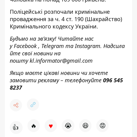
Поліцейські розпочали кримінальне
провадження за ч. 4 ст. 190 (Шахрайство)
Кримінального кодексу України.
Будьмо на зв’язку! Читайте нас
у
Facebook
,
Telegram
та
Instagram.
Надсила
йте свої новини н
а
пошту
kl.informator@gmail.com
Якщо маєте цікаві новини чи хочете
замовити рекламу – телефонуйте
096 545
8237
♥
🔥
😭
😆
😡
👍