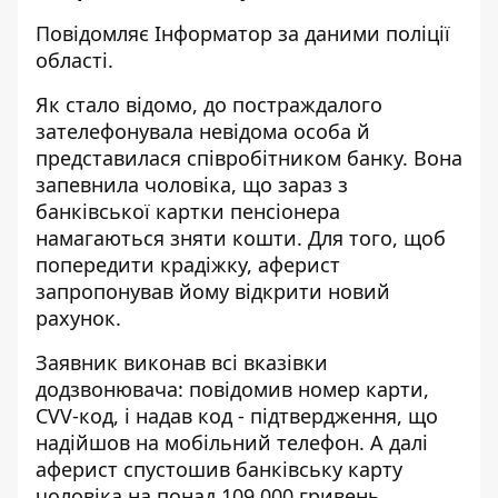
Повідомляє
Інформатор
за даними
поліції
області.
Як стало відомо, до постраждалого
зателефонувала невідома особа й
представилася співробітником банку. Вона
запевнила чоловіка, що зараз з
банківської картки пенсіонера
намагаються зняти кошти. Для того, щоб
попередити крадіжку, аферист
запропонував йому відкрити новий
рахунок.
Заявник виконав всі вказівки
додзвонювача: повідомив номер карти,
CVV-код, і надав код - підтвердження, що
надійшов на мобільний телефон. А далі
аферист спустошив банківську карту
чоловіка на понад 109 000 гривень.