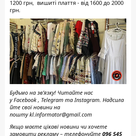
1200 грн, вишиті плаття - від 1600 до 2000
грн.
Будьмо на зв’язку! Читайте нас
у
Facebook
,
Telegram
та
Instagram.
Надсила
йте свої новини н
а
пошту
kl.informator@gmail.com
Якщо маєте цікаві новини чи хочете
замовити рекламу – телефонуйте
096 545