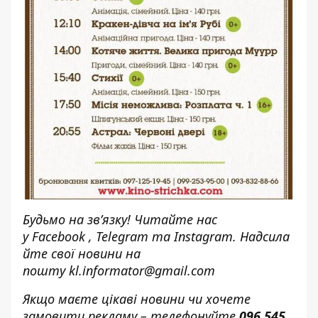
Будьмо на зв’язку! Читайте нас
у
Facebook
,
Telegram
та
Instagram.
Надсила
йте свої новини н
а
пошту
kl.informator@gmail.com
Якщо маєте цікаві новини чи хочете
замовити рекламу – телефонуйте
096 545