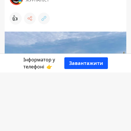
👍
Інформатор у
Завантажити
телефоні
👉
14 липня у Коломиї знову буде дощова
погода. Але на вулиці не буде холодно:
температура повітря коливатиметься
від від +18° до +24°.