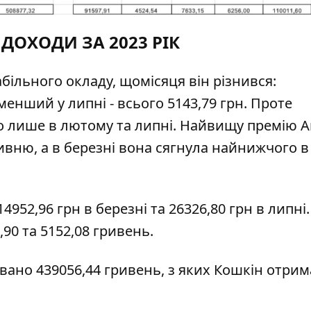
 ДОХОДИ ЗА 2023 РІК
абільного окладу, щомісяця він різнився:
йменший у липні - всього 5143,79 грн. Проте
уло лише в лютому та липні. Найвищу премію 
ривню, а в березні вона сягнула найнижчого 
14952,96 грн в березні та 26326,80 грн в липні.
90 та 5152,08 гривень.
овано 439056,44 гривень, з яких Кошкін отри