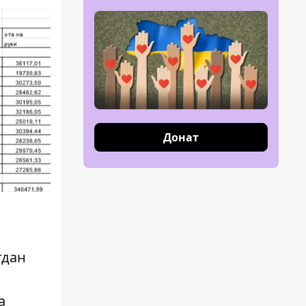
Донат
гдан
а