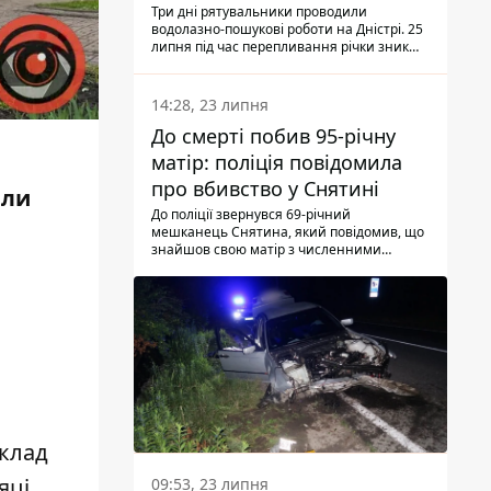
Три дні рятувальники проводили
водолазно-пошукові роботи на Дністрі. 25
липня під час перепливання річки зник
чоловік 2002 року народження. У
понеділок, 27 липня, надзвичайники
виявили тіло.
14:28, 23 липня
До смерті побив 95-річну
матір: поліція повідомила
про вбивство у Снятині
или
До поліції звернувся 69-річний
мешканець Снятина, який повідомив, що
знайшов свою матір з численними
тілесними ушкодженнями. Та, як
з'ясували правоохоронці, ці травми жінці
наніс її син.
оклад
яці
09:53, 23 липня