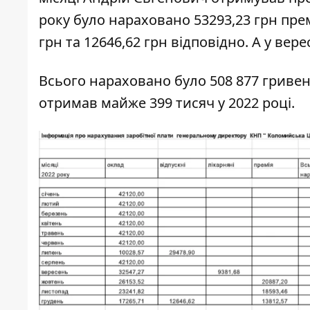
року було нараховано 53293,23 грн премі
грн та 12646,62 грн відповідно. А у вере
Всього нараховано було 508 877 гривен
отримав майже 399 тисяч у 2022 році.