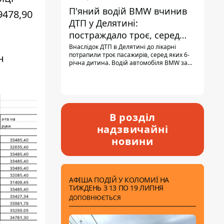
П'яний водій BMW вчинив
9478,90
ДТП у Делятині:
постраждало троє, серед
них - дитина
Внаслідок ДТП в Делятині до лікарні
потрапили троє пасажирів, серед яких 6-
н
річна дитина. Водій автомобіля BMW за
кермом був п'яним, кількість алкоголю в
крові майже у 13,5 раза перевищувала
допустиму норму.
В розділ
надзвичайні
новини
АФІША ПОДІЙ У КОЛОМИЇ НА
ТИЖДЕНЬ З 13 ПО 19 ЛИПНЯ
ДОПОВНЮЄТЬСЯ