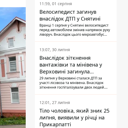
11:59, 01 серпня
Велосипедист загинув
внаслідок ДТП у Снятині
Вранці 1 серпня у Снятині велосипедист
перед автомобілем змінив напрямок руху
ліворуч. Внаслідок цього мікроавтобус
здійснив наїзд на керманича
двоколісного.
13:07, 30 липня
Внаслідок зіткнення
вантажівки та мінівена у
Верховині загинула
пасажирка, водійка - у
29 липня у Верховині сталася ДТП за
участі лісовоза та мінівена. Внаслідок
лікарні
зіткнення госпіталізували двох людей.
Попри зусилля медиків, 79-річна
пасажирка легковика померла у лікарні.
Також травми отримала водійка
12:01, 27 липня
автомобіля.
Тіло чоловіка, який зник 25
липня, виявили у річці на
Прикарпатті