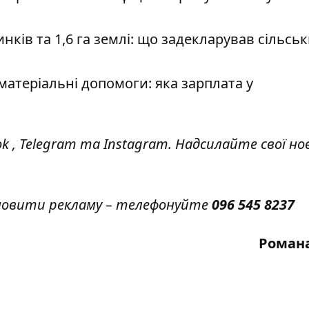
нків та 1,6 га землі: що задекларував сільсь
 матеріальні допомоги: яка зарплата у
ok
,
Telegram
та
Instagram.
Надсилайте свої но
амовити рекламу – телефонуйте
096 545 8237
Роман