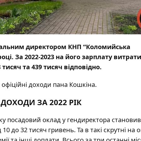
еральним директором КНП
“
Коломийська
році. За 2022-2023 на його зарплату витрат
тисяч та 439 тисяч відповідно.
 офіційні доходи пана Кошкіна.
 ДОХОДИ ЗА 2022 РІК
року посадовий оклад у гендиректора становив
д 10 до 32 тисяч гривень. Та в такі скрутні на 
ії та інші доплати. Всього за три останні міс