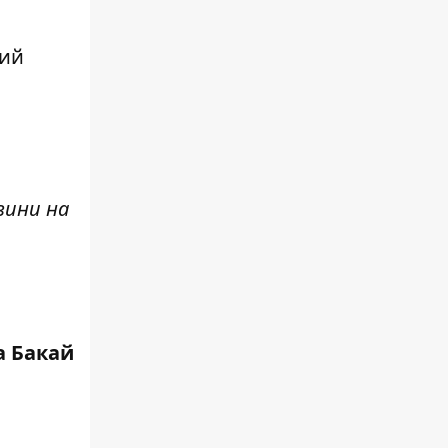
кий
вини н
а
а Бакай