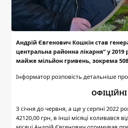
Андрій Євгенович Кошкін став ген
центральна районна лікарня
”
у 2019 
майже мільйон гривень, зокрема 508 
Інформатор
розповість детальніше про
ОФІЦІЙНІ
З січня до червня, а ще у серпні 2022 
42120,00 грн, в інші місяці коливався ві
місяці Андрій Євгенович отримував прем