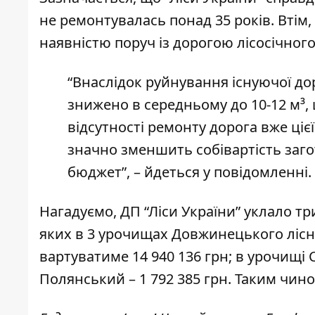
не ремонтувалась понад 35 років. Втім
наявністю поруч із дорогою лісосічного
“Внаслідок руйнування існуючої дор
знижено в середньому до 10-12 м³, 
відсутності ремонту дорога вже ці
значно зменшить собівартість заго
бюджет”, – йдеться у повідомленні.
Нагадуємо, ДП “Ліси України” уклало
тр
яких в 3 урочищах Довжинецького ліс
вартуватиме 14 940 136 грн; в урочищі С
Полянський – 1 792 385 грн. Таким чино