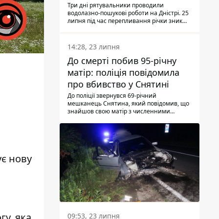
Три дні рятувальники проводили
водолазно-пошукові роботи на Дністрі. 25
липня під час перепливання річки зник
чоловік 2002 року народження. У
понеділок, 27 липня, надзвичайники
виявили тіло.
14:28, 23 липня
До смерті побив 95-річну
матір: поліція повідомила
про вбивство у Снятині
До поліції звернувся 69-річний
мешканець Снятина, який повідомив, що
знайшов свою матір з численними
тілесними ушкодженнями. Та, як
з'ясували правоохоронці, ці травми жінці
наніс її син.
ує
нову
гу, яка
09:53, 23 липня