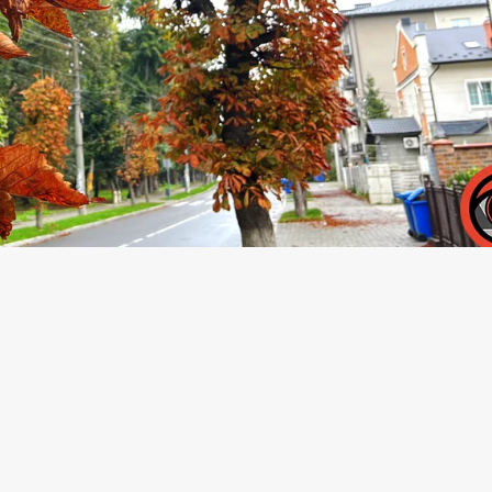
озують сильні заморозки у повітрі – до -5°.
ом дня у Коломиї буде мінлива хмарність.
чікуванні жаданої перемоги.