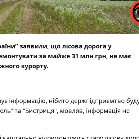
аїни” заявили, що лісова дорога у
ремонтувати за майже 31 млн грн, не має
жного курорту.
вує інформацію, нібито держпідприємтво буд
ель" та "Бистриця",
мовляв, інформація не
і капітально відремонтують стару лісову доро