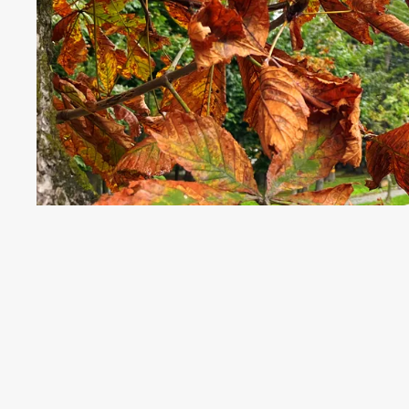
Вночі 11 жовтня на Прикарпатті прогн
вдень вже обіцяють аж +17°С. Протяг
опадів.
Інформатор
бажає вам вдалого дня в о