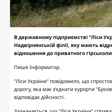
В державному підприємстві “Ліси Укр
Надвірнянській філії, яку мають від
відношення до приватного гірськоли
Пише
Інформатор
.
"Ліси України"
повідомило
, що спросто
дорогу, яка має з’єднати курорти "Буков
відповідає дійсності.
Зазначається, що "Ліси України" справд