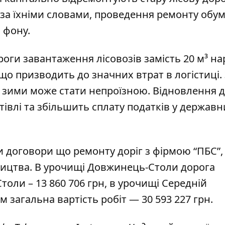
, за їхніми словами, проведення ремонту обу
 фону.
оги завантаження лісовозів замість 20 м³ на
що призводить до значних втрат в логістиці.
єї зими може стати непроїзною. Відновлення 
тівлі та збільшить сплату податків у держав
и договори
що ремонту доріг з фірмою “ПБС”, 
ництва. В урочищі Довжинець-Столи дорога
толи – 13 860 706 грн, в урочищі Середній
м загальна вартість робіт — 30 593 227 грн.