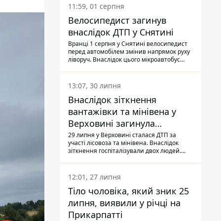
11:59, 01 серпня
Велосипедист загинув
внаслідок ДТП у Снятині
Вранці 1 серпня у Снятині велосипедист
перед автомобілем змінив напрямок руху
ліворуч. Внаслідок цього мікроавтобус
здійснив наїзд на керманича
двоколісного.
13:07, 30 липня
Внаслідок зіткнення
вантажівки та мінівена у
Верховині загинула
пасажирка, водійка - у
29 липня у Верховині сталася ДТП за
участі лісовоза та мінівена. Внаслідок
лікарні
зіткнення госпіталізували двох людей.
Попри зусилля медиків, 79-річна
пасажирка легковика померла у лікарні.
Також травми отримала водійка
12:01, 27 липня
автомобіля.
Тіло чоловіка, який зник 25
липня, виявили у річці на
Прикарпатті