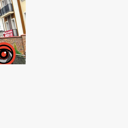
 А от
 Без