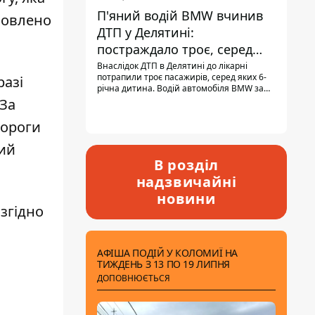
П'яний водій BMW вчинив
мовлено
ДТП у Делятині:
постраждало троє, серед
них - дитина
Внаслідок ДТП в Делятині до лікарні
потрапили троє пасажирів, серед яких 6-
разі
річна дитина. Водій автомобіля BMW за
кермом був п'яним, кількість алкоголю в
 За
крові майже у 13,5 раза перевищувала
допустиму норму.
дороги
ний
В розділ
надзвичайні
новини
згідно
АФІША ПОДІЙ У КОЛОМИЇ НА
ТИЖДЕНЬ З 13 ПО 19 ЛИПНЯ
ДОПОВНЮЄТЬСЯ