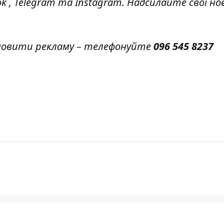
ok
,
Telegram
та
Instagram.
Надсилайте свої но
амовити рекламу – телефонуйте
096 545 8237