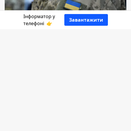
Інформатор у
Завантажити
телефоні
👉
У 2024 році матеріальну допомогу від
Коломийської громади вже отримали
209 військових. Кошти надають як і на
амуніцію, так і на лікування після
поранення.
Як захисникам та захисницям отримати
матеріальну підтримку - читайте нижче на
Інформатор Коломия.
Мешканці Коломийської громади можуть