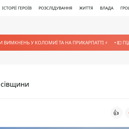
ІСТОРІЇ ГЕРОЇВ
РОЗСЛІДУВАННЯ
ЖИТТЯ
ВЛАДА
ГРО
И ВИМКНЕНЬ У КОЛОМИЇ ТА НА ПРИКАРПАТТІ ⚡️
💵 П
осівщини
👍