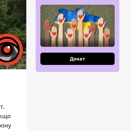
Донат
т.
Якщо
рону