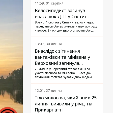
11:59, 01 серпня
Велосипедист загинув
внаслідок ДТП у Снятині
Вранці 1 серпня у Снятині велосипедист
перед автомобілем змінив напрямок руху
ліворуч. Внаслідок цього мікроавтобус
здійснив наїзд на керманича
двоколісного.
13:07, 30 липня
Внаслідок зіткнення
вантажівки та мінівена у
Верховині загинула
пасажирка, водійка - у
29 липня у Верховині сталася ДТП за
участі лісовоза та мінівена. Внаслідок
лікарні
зіткнення госпіталізували двох людей.
Попри зусилля медиків, 79-річна
пасажирка легковика померла у лікарні.
Також травми отримала водійка
12:01, 27 липня
автомобіля.
Тіло чоловіка, який зник 25
липня, виявили у річці на
Прикарпатті