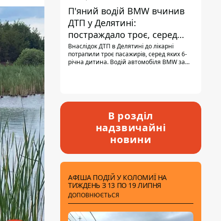
П'яний водій BMW вчинив
ДТП у Делятині:
постраждало троє, серед
них - дитина
Внаслідок ДТП в Делятині до лікарні
потрапили троє пасажирів, серед яких 6-
річна дитина. Водій автомобіля BMW за
кермом був п'яним, кількість алкоголю в
крові майже у 13,5 раза перевищувала
допустиму норму.
В розділ
надзвичайні
новини
АФІША ПОДІЙ У КОЛОМИЇ НА
ТИЖДЕНЬ З 13 ПО 19 ЛИПНЯ
ДОПОВНЮЄТЬСЯ