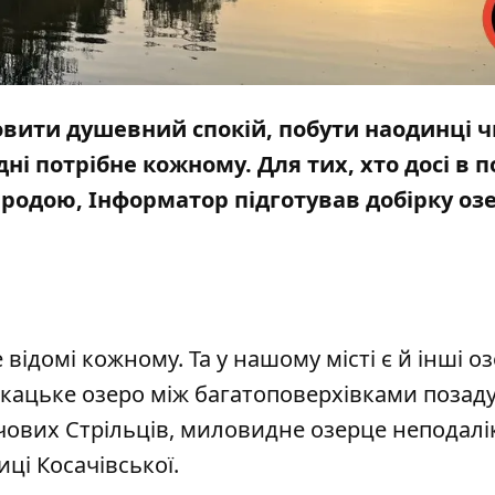
новити душевний спокій, побути наодинці ч
дні потрібне кожному. Для тих, хто досі в 
риродою,
Інформатор
підготував добірку озе
відомі кожному. Та у нашому місті є й інші оз
ткацьке озеро
між багатоповерхівками позад
чових Стрільців,
миловидне озерце
неподалі
иці Косачівської.