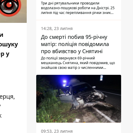
Три дні рятувальники проводили
водолазно-пошукові роботи на Дністрі. 25
липня під час перепливання річки зник
чоловік 2002 року народження. У
понеділок, 27 липня, надзвичайники
виявили тіло.
14:28, 23 липня
и
До смерті побив 95-річну
пошуку
матір: поліція повідомила
про вбивство у Снятині
р у
До поліції звернувся 69-річний
мешканець Снятина, який повідомив, що
знайшов свою матір з численними
тілесними ушкодженнями. Та, як
з'ясували правоохоронці, ці травми жінці
наніс її син.
ерця,
у
к
09:53, 23 липня