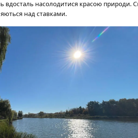
сть вдосталь насолодитися красою природи. 
ляються над ставками.