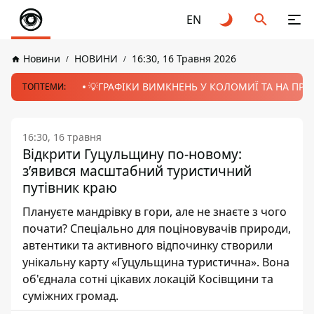
EN
Новини
НОВИНИ
16:30, 16 Травня 2026
💡ГРАФІКИ ВИМКНЕНЬ У КОЛОМИЇ ТА НА ПРИК
ТОПТЕМИ:
16:30, 16 травня
Відкрити Гуцульщину по-новому:
зʼявився масштабний туристичний
путівник краю
Плануєте мандрівку в гори, але не знаєте з чого
почати? Спеціально для поціновувачів природи,
автентики та активного відпочинку створили
унікальну карту «Гуцульщина туристична». Вона
об'єднала сотні цікавих локацій Косівщини та
суміжних громад.