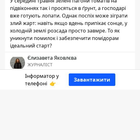
У середині травня зелені пагони томатів на
підвіконнях так і просяться в ґрунт, а господарі
вже готують лопати. Однак поспіх може зіграти
злий жарт: навіть якщо вдень припікає сонце, у
холодній землі розсада просто завмре. То як
уникнути помилок і забезпечити помідорам
ідеальний старт?
Єлизавета Яковлєва
ЖУРНАЛІСТ
Інформатор у
Завантажити
👍
телефоні
👉
Фото: Інформатор Калуш
Розповідає
Інформатор Коломия
,
посилаючись на
Інформатор Калуш
.