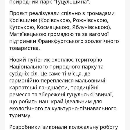
природний
парк
"Гуцульщина".
Проєкт реалізували спільно з громадами
Косівщини (Косівською, Рожнівською,
Кутською, Космацькою, Яблунівською),
Матеївецькою громадою та за вагомої
підтримки Франкфуртського зоологічного
товариства.
Новий путівник охоплює територію
Національного природного парку та
сусідніх сіл. Це саме ті місця, де
гармонійно переплелися мальовничі
карпатські ландшафти, традиційні
ремесла та збережені гуцульські звичаї,
що робить наш край ідеальним для
екологічного та культурно-пізнавального
туризму.
Розробники виконали колосальну роботу