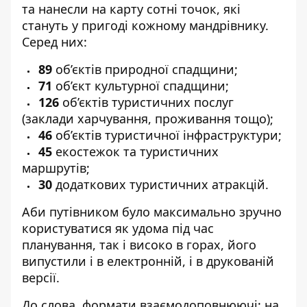
та нанесли на карту сотні точок, які
стануть у пригоді кожному мандрівнику.
Серед них:
89
об’єктів природної спадщини;
71
об’єкт культурної спадщини;
126
об’єктів туристичних послуг
(заклади харчування, проживання тощо);
46
об’єктів туристичної інфраструктури;
45
екостежок та туристичних
маршрутів;
30
додаткових туристичних атракцій.
Аби путівником було максимально зручно
користуватися як удома під час
планування, так і високо в горах, його
випустили і в електронній, і в друкованій
версії.
До слова, формати взаємодоповнюючі: на