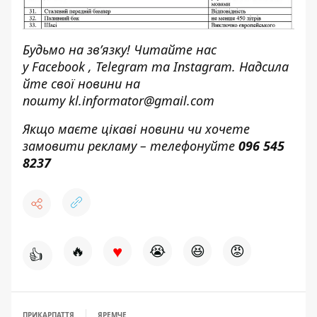
Будьмо на зв’язку! Читайте нас
у
Facebook
,
Telegram
та
Instagram.
Надсила
йте свої новини н
а
пошту
kl.informator@gmail.com
Якщо маєте цікаві новини чи хочете
замовити рекламу – телефонуйте
096 545
8237
♥
🔥
😭
😆
😡
👍
ПРИКАРПАТТЯ
ЯРЕМЧЕ