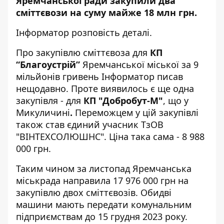
Яремчанської ради закупили два
сміттєвози на суму майже 18 млн грн.
Інформатор
розповість деталі.
Про
закупівлю
сміттєвоза для
КП
“Благоустрій”
Яремчанської міської за 9
мільйонів гривень Інформатор писав
нещодавно. Проте виявилось є ще одна
закупівля
- для
КП "Добробут-М"
, що у
Микуличині
.
Переможцем у цій закупівлі
також став єдиний учасник ТзОВ
"ВІНТЕХСОЛЮШНС". Ціна така сама - 8 988
000 грн.
Таким чином за листопад Яремчанська
міськрада направила 17 976 000 грн на
закупівлю двох сміттєвозів. Обидві
машини мають передати комунальним
підприємствам до 15 грудня 2023 року.