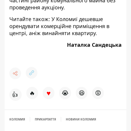
частині району комунального майна без
проведення аукціону.
Читайте також:
У Коломиї дешевше
орендувати комерційне приміщення в
центрі, аніж винайняти квартиру.
Наталка Сандецька
♥
🔥
😭
😆
😡
👍
КОЛОМИЯ
ПРИКАРПАТТЯ
НОВИНИ КОЛОМИЯ