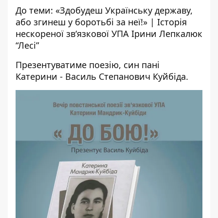
До теми:
«Здобудеш Українську державу,
або згинеш у боротьбі за неї!» | Історія
нескореної зв‘язкової УПА Ірини Лепкалюк
“Лесі”
Презентуватиме поезію, син пані
Катерини - Василь Степанович Куйбіда.