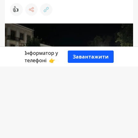
👍
Інформатор у
Завантажити
телефоні
👉
У Коломиї знову запланували ремонтні
роботи на лінії електропостачання.
Попереджаємо вас заздалегідь, аби
вимкнення світла не стало для вас
несподіванкою.