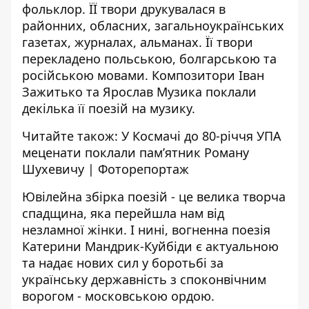
фольклор. ЇЇ твори друкувалася в
районних, обласних, загальноукраїнських
газетах, журналах, альманах. Її твори
перекладено польською, болгарською та
російською мовами. Композитори Іван
Зажитько та Ярослав Музика поклали
декілька її поезій на музику.
Читайте також:
У Космачі до 80-річчя УПА
меценати поклали пам’ятник Роману
Шухевичу | Фоторепортаж
Ювілейна збірка поезій - це велика творча
спадщина, яка перейшла нам від
незламної жінки. І нині, вогненна поезія
Катерини Мандрик-Куйбіди є актуальною
та надає нових сил у боротьбі за
українську державність з споконвічним
ворогом - московською ордою.