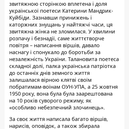
звитяжною сторінкою вплетена і доля
української поетеси Катерини Мандрик-
Куйбіди. Зазнавши принижень і
каторжних знущань у найтяжчі часи, ця
звитяжна жінка не зломилася. У хвилини
розпачу і безнадії, саме життєтворче
повітря – написання віршів, давало
наснагу і спонукало до боротьби за
незалежність України. Талановита поетеса
складної долі, палка українська патріотка
до останніх днів земного життя
залишалася вірною клятві своїм
побратимам-воїнам ОУН-УПА, а 25 жовтня
1950 року, вона була була заарештована
на 10 років суворого режиму, як
«особливо небезпечний злочинець».
За своє життя написала багато віршів,
нарисів, оповідок, а також збирала