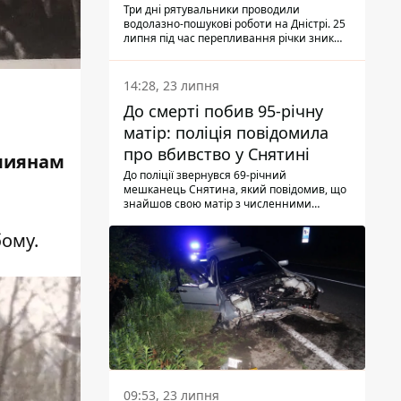
Три дні рятувальники проводили
водолазно-пошукові роботи на Дністрі. 25
липня під час перепливання річки зник
чоловік 2002 року народження. У
понеділок, 27 липня, надзвичайники
виявили тіло.
14:28, 23 липня
До смерті побив 95-річну
матір: поліція повідомила
про вбивство у Снятині
омиянам
До поліції звернувся 69-річний
мешканець Снятина, який повідомив, що
знайшов свою матір з численними
тілесними ушкодженнями. Та, як
з'ясували правоохоронці, ці травми жінці
бому.
наніс її син.
09:53, 23 липня