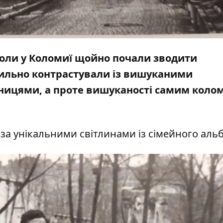
коли у Коломиї щойно почали зводити
сильно контрастували із вишуканими
ницями, а проте вишуканості самим кол
за унікальними світлинами із сімейного аль