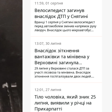
11:59, 01 серпня
Велосипедист загинув
внаслідок ДТП у Снятині
Вранці 1 серпня у Снятині велосипедист
перед автомобілем змінив напрямок руху
ліворуч. Внаслідок цього мікроавтобус
здійснив наїзд на керманича
двоколісного.
13:07, 30 липня
Внаслідок зіткнення
вантажівки та мінівена у
Верховині загинула
пасажирка, водійка - у
29 липня у Верховині сталася ДТП за
участі лісовоза та мінівена. Внаслідок
лікарні
зіткнення госпіталізували двох людей.
Попри зусилля медиків, 79-річна
пасажирка легковика померла у лікарні.
Також травми отримала водійка
12:01, 27 липня
автомобіля.
Тіло чоловіка, який зник 25
липня, виявили у річці на
Прикарпатті