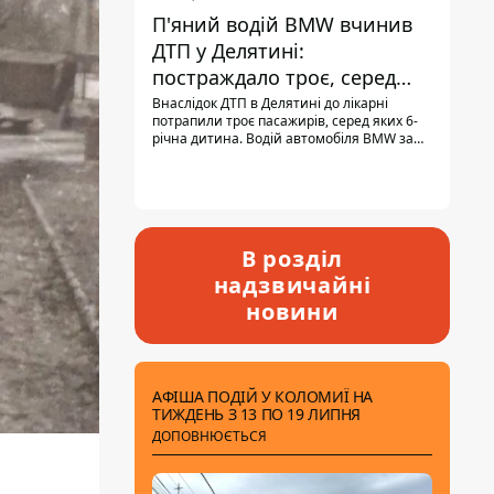
П'яний водій BMW вчинив
ДТП у Делятині:
постраждало троє, серед
них - дитина
Внаслідок ДТП в Делятині до лікарні
потрапили троє пасажирів, серед яких 6-
річна дитина. Водій автомобіля BMW за
кермом був п'яним, кількість алкоголю в
крові майже у 13,5 раза перевищувала
допустиму норму.
В розділ
надзвичайні
новини
АФІША ПОДІЙ У КОЛОМИЇ НА
ТИЖДЕНЬ З 13 ПО 19 ЛИПНЯ
ДОПОВНЮЄТЬСЯ