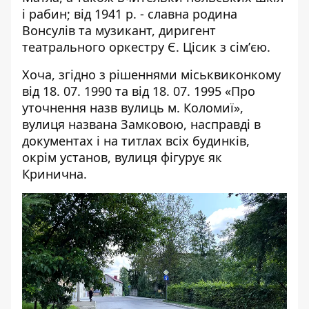
і рабин; від 1941 р. - славна родина
Вонсулів та музикант, диригент
театрального оркестру Є. Цісик з сімʼєю.
Хоча, згідно з рішеннями міськвиконкому
від 18. 07. 1990 та від 18. 07. 1995 «Про
уточнення назв вулиць м. Коломиї»,
вулиця названа Замковою, насправді в
документах і на титлах всіх будинків,
окрім установ, вулиця фігурує як
Кринична.