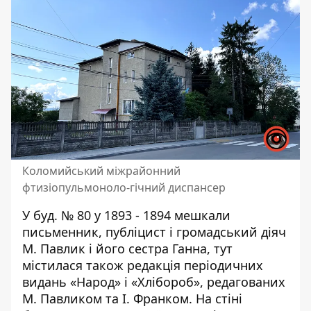
Коломийський міжрайонний
фтизіопульмоноло-гічний диспансер
У буд. № 80 у 1893 - 1894 мешкали
письменник, публіцист і громадський діяч
М. Павлик і його сестра Ганна, тут
містилася також редакція періодичних
видань «Народ» і «Хлібороб», редагованих
М. Павликом та І. Франком. На стіні