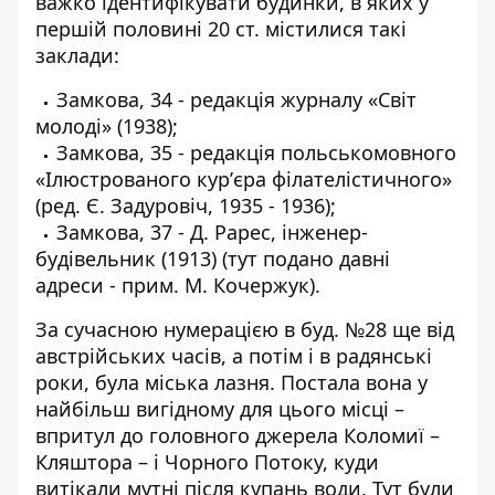
важко ідентифікувати будинки, в яких у
першій половині 20 ст. містилися такі
заклади:
Замкова, 34 - редакція журналу «Світ
молоді» (1938);
Замкова, 35 - редакція польськомовного
«Ілюстрованого курʼєра філателістичного»
(ред. Є. Задуровіч, 1935 - 1936);
Замкова, 37 - Д. Рарес, інженер-
будівельник (1913) (тут подано давні
адреси - прим. М. Кочержук).
За сучасною нумерацією в буд. №28 ще від
австрійських часів, а потім і в радянські
роки, була міська лазня. Постала вона у
найбільш вигідному для цього місці –
впритул до головного джерела Коломиї –
Кляштора – і Чорного Потоку, куди
витікали мутні після купань води. Тут були