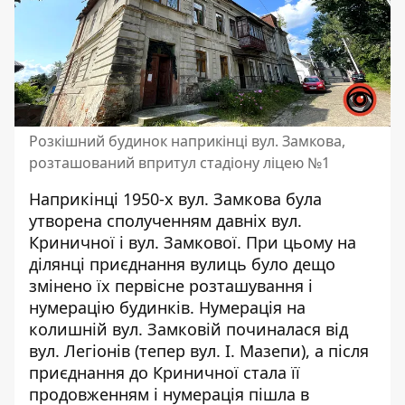
Розкішний будинок наприкінці вул. Замкова,
розташований впритул стадіону ліцею №1
Наприкінці 1950-х вул. Замкова була
утворена сполученням давніх вул.
Криничної і вул. Замкової. При цьому на
ділянці приєднання вулиць було дещо
змінено їх первісне розташування і
нумерацію будинків. Нумерація на
колишній вул. Замковій починалася від
вул. Легіонів (тепер вул. І. Мазепи), а після
приєднання до Криничної стала її
продовженням і нумерація пішла в