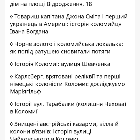
дім на площі Відродження, 18
◊
Товариш капітана Джона Сміта і перший
українець в Америці: історія коломийця
Івана Богдана
◊
Чорне золото і коломийська локалька:
як попід ратушею сновигали потяги
◊
Історія Коломиї: вулиця Шевченка
◊
Карлсберг, врятовані реліквії та перші
німецькі колоністи Коломиї: досліджуємо
Маріягільф
◊
Історії вул. Тарабалки (колишня Чехова)
в Коломиї
◊
Знищені австрійські казарми, вілла й
колони в’язнів: історія вулиці
Чайковського в Коломиї