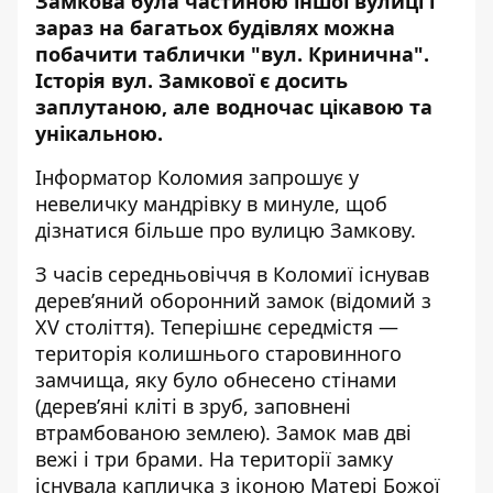
Замкова була частиною іншої вулиці і
зараз на багатьох будівлях можна
побачити таблички "вул. Кринична".
Історія вул. Замкової є досить
заплутаною, але водночас цікавою та
унікальною.
Інформатор Коломия
запрошує у
невеличку мандрівку в минуле, щоб
дізнатися більше про вулицю Замкову.
З часів середньовіччя в Коломиї існував
дерев’яний оборонний замок (відомий з
ХV століття). Теперішнє середмістя —
територія колишнього старовинного
замчища, яку було обнесено стінами
(дерев’яні кліті в зруб, заповнені
втрамбованою землею). Замок мав дві
вежі і три брами. На території замку
існувала капличка з іконою Матері Божої