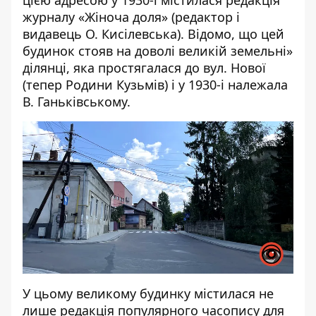
цією адресою у 1930-і містилася редакція
журналу «Жіноча доля» (редактор і
видавець О. Кисілевська). Відомо, що цей
будинок стояв на доволі великій земельні»
ділянці, яка простягалася до вул. Нової
(тепер Родини Кузьмів) і у 1930-і належала
В. Ганьківському.
У цьому великому будинку містилася не
лише редакція популярного часопису для