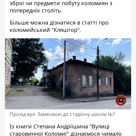
зброї чи предмети побуту коломиян з
попередніх століть.
Більше можна дізнатися в статті про
коломийський "Кляштор".
Прохід вул. Замковою до стадіону школи №1
Із книги Степана Андріїшина "Вулиці
старовинної Коломиї" дізнаємося чимало