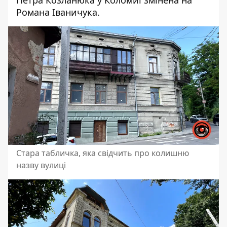
Петра Козланюка у Коломиї змінена на
Романа Іваничука.
Стара табличка, яка свідчить про колишню
назву вулиці