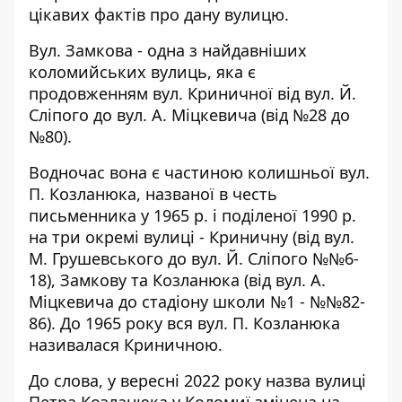
цікавих фактів про дану вулицю.
Вул. Замкова - одна з найдавніших
коломийських вулиць, яка є
продовженням вул. Криничної від вул. Й.
Сліпого до вул. А. Міцкевича (від №28 до
№80).
Водночас вона є частиною колишньої вул.
П. Козланюка, названої в честь
письменника у 1965 р. і поділеної 1990 р.
на три окремі вулиці - Криничну (від вул.
М. Грушевського до вул. Й. Сліпого №№6-
18), Замкову та Козланюка (від вул. А.
Міцкевича до стадіону школи №1 - №№82-
86). До 1965 року вся вул. П. Козланюка
називалася Криничною.
До слова, у вересні 2022 року назва вулиці