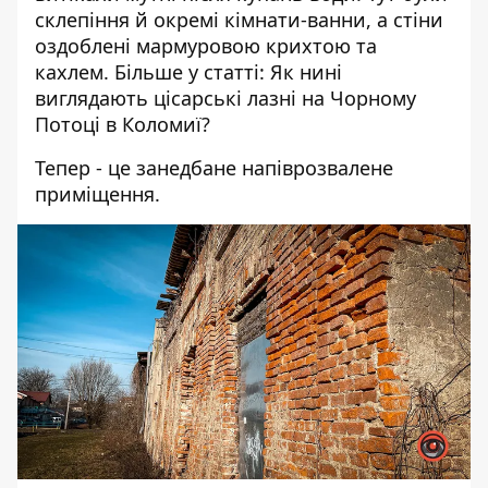
склепіння й окремі кімнати-ванни, а стіни
оздоблені мармуровою крихтою та
кахлем. Більше у статті:
Як нині
виглядають цісарські лазні на Чорному
Потоці в Коломиї?
Тепер - це занедбане напіврозвалене
приміщення.