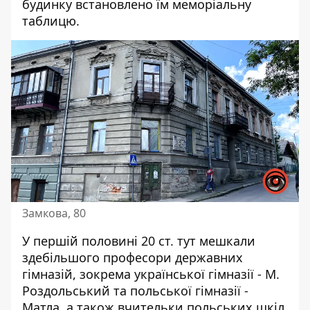
будинку встановлено їм меморіальну
таблицю.
Замкова, 80
У першій половині 20 ст. тут мешкали
здебільшого професори державних
гімназій, зокрема української гімназії - М.
Роздольський та польської гімназії -
Матла, а також вчительки польських шкіл