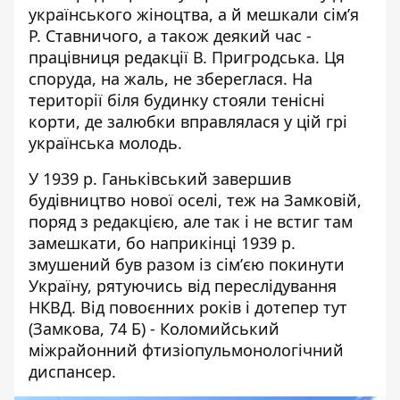
українського жіноцтва, а й мешкали сімʼя
Р. Ставничого, а також деякий час -
працівниця редакції В. Пригродська. Ця
споруда, на жаль, не збереглася. На
території біля будинку стояли тенісні
корти, де залюбки вправлялася у цій грі
українська молодь.
У 1939 р. Ганьківський завершив
будівництво нової оселі, теж на Замковій,
поряд з редакцією, але так і не встиг там
замешкати, бо наприкінці 1939 р.
змушений був разом із сімʼєю покинути
Україну, рятуючись від переслідування
НКВД. Від повоєнних років і дотепер тут
(Замкова, 74 Б) - Коломийський
міжрайонний фтизіопульмонологічний
диспансер.