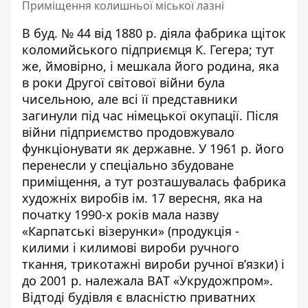
Приміщення колишньої міської лазні
В буд. № 44 від 1880 р. діяла фабрика щіток
коломийського підприємця К. Гегера; тут
же, ймовірно, і мешкала його родина, яка
в роки Другої світової війни була
чисельною, але всі її представники
загинули під час німецької окупації. Після
війни підприємство продовжувало
функціонувати як державне. У 1961 р. його
перенесли у спеціально збудоване
приміщення, а тут розташувалась фабрика
художніх виробів ім. 17 вересня, яка на
початку 1990-х років мала назву
«Карпатські візерунки» (продукція -
килими і килимові вироби ручного
ткання, трикотажні вироби ручної вʼязки) і
до 2001 р. належала ВАТ «Укрудожпром».
Відтоді будівля є власністю приватних