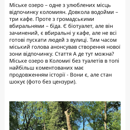
Міське озеро – одне з улюблених місць
відпочинку коломиян. Довкола водойми –
три кафе. Проте з громадськими
вбиральнями – біда. Є біотуалет, але він
зачинений, є вбиральні у кафе, але не всі
готові пускати людей з вулиці. Тим часом
міський голова анонсував створення нової
зони відпочинку. Стаття
А де тут можна?
Міське озеро в Коломиї без туалетів
в топі
найбільш коментованих має
продовженням історії -
Вони є, але стан
шокує (фото без цензури)
.