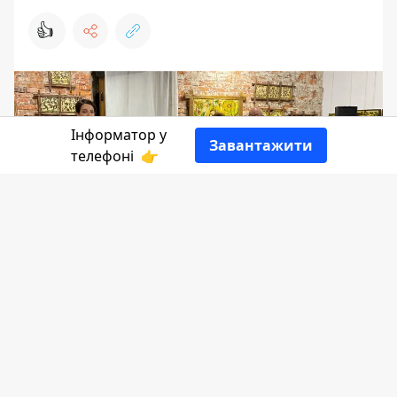
👍
Інформатор у
Завантажити
телефоні
👉
Здавна Коломия славиться своїми
геніальними митцями та мисткинями.
Навіть у даний час в нашому місті живе
ціла родина
талановитих майстрів -
сім'я Лобураків. І от сьогодні, 31 травня,