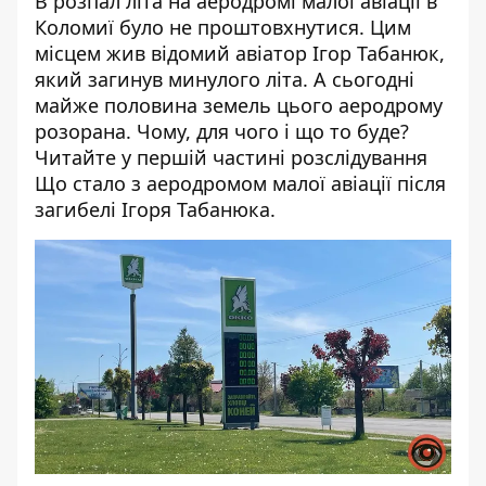
В розпал літа на аеродромі малої авіації в
Коломиї було не проштовхнутися. Цим
місцем жив відомий авіатор Ігор Табанюк,
який загинув минулого літа. А сьогодні
майже половина земель цього аеродрому
розорана. Чому, для чого і що то буде?
Читайте у першій частині розслідування
Що стало з аеродромом малої авіації після
загибелі Ігоря Табанюка.