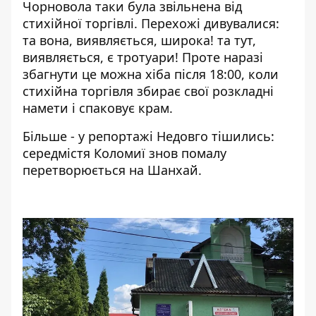
Чорновола таки була звільнена від
стихійної торгівлі. Перехожі дивувалися:
та вона, виявляється, широка! та тут,
виявляється, є тротуари! Проте наразі
збагнути це можна хіба після 18:00, коли
стихійна торгівля збирає свої розкладні
намети і спаковує крам.
Більше - у репортажі
Недовго тішились:
середмістя Коломиї знов помалу
перетворюється на Шанхай
.