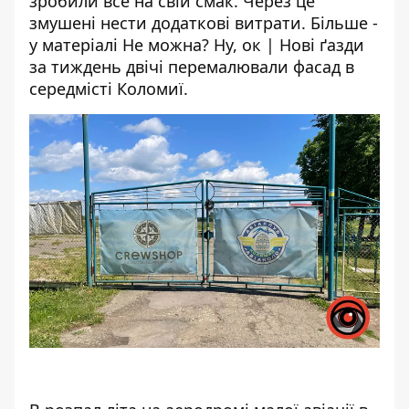
зробили все на свій смак. Через це
змушені нести додаткові витрати. Більше -
у матеріалі
Не можна? Ну, ок | Нові ґазди
за тиждень двічі перемалювали фасад в
середмісті Коломиї
.