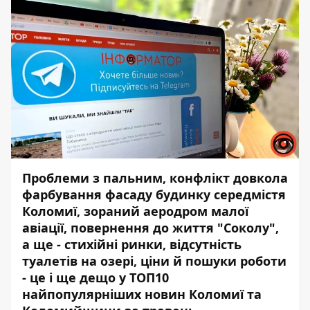
Проблеми з пальним, конфлікт довкола
фарбування фасаду будинку середмістя
Коломиї, зораний аеродром малої
авіації, повернення до життя "Соколу",
а ще - стихійні ринки, відсутність
туалетів на озері, ціни й пошуки роботи
- це і ще дещо у ТОП10
найпопулярніших новин Коломиї та