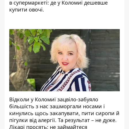
в супермаркеті: де у Коломиї дешевше
купити овочі
.
Відколи у Коломиї зацвіло-забуяло
більшість з нас зашморгали носами і
кинулись щось закапувати, пити сиропи й
пігулки від алергії. Та результат – не дуже.
Лікарі просять: не займайтеся